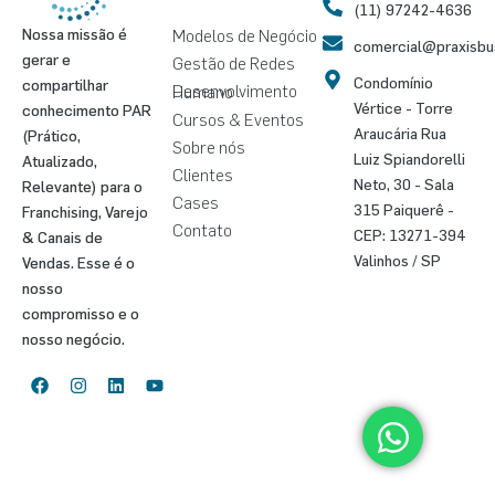
(11) 97242-4636
Modelos de Negócio
Nossa missão é
comercial@praxisbu
gerar e
Gestão de Redes
Condomínio
compartilhar
Desenvolvimento Humano
Vértice - Torre
conhecimento PAR
Cursos & Eventos
Araucária Rua
(Prático,
Sobre nós
Luiz Spiandorelli
Atualizado,
Clientes
Neto, 30 - Sala
Relevante) para o
Cases
315 Paiquerê -
Franchising, Varejo
Contato
CEP: 13271-394
& Canais de
Valinhos / SP
Vendas. Esse é o
nosso
compromisso e o
nosso negócio.